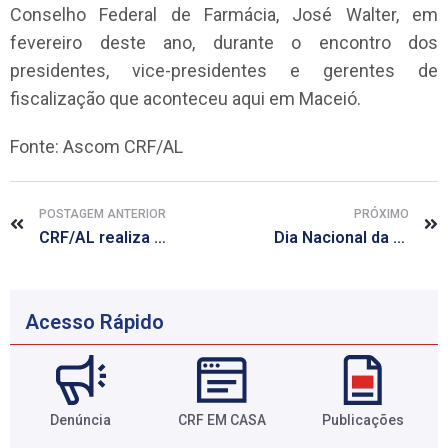
Conselho Federal de Farmácia, José Walter, em
fevereiro deste ano, durante o encontro dos
presidentes, vice-presidentes e gerentes de
fiscalização que aconteceu aqui em Maceió.
Fonte: Ascom CRF/AL
POSTAGEM ANTERIOR
PRÓXIMO
CRF/AL realiza atendimentos de saúde na comunidade do Vergel do Lago
Dia Nacional da Farmácia: Drª Eline Baracho fala sobre a importância deste estabelecimento na promoção da saúde
Acesso Rápido
Denúncia
CRF EM CASA
Publicações