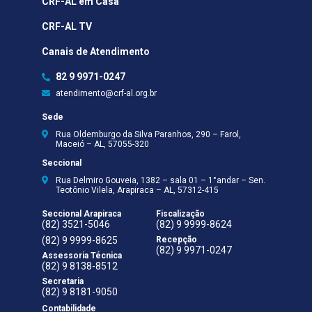
CRF-AL em Casa
CRF-AL TV
Canais de Atendimento
82 9 9971-0247
atendimento@crf-al.org.br
Sede
Rua Oldemburgo da Silva Paranhos, 290 – Farol,
Maceió – AL, 57055-320
Seccional
Rua Delmiro Gouveia, 1382 – sala 01 – 1°andar – Sen.
Teotônio Vilela, Arapiraca – AL, 57312-415
Seccional Arapiraca
Fiscalização
(82) 3521-5046
(82) 9 9999-8624
(82) 9 9999-8625
Recepção
(82) 9 9971-0247
Assessoria Técnica
(82) 9 8138-8512
Secretaria
(82) 9 8181-9050
Contabilidade