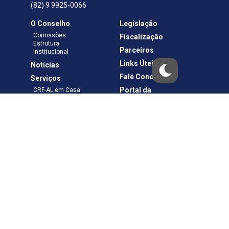
(82) 9 9925-0066
O Conselho
Legislação
Comissões
Fiscalização
Estrutura
Parceiros
Institucional
Links Úteis
Notícias
Fale Conosco
Serviços
Portal da
CRF-AL em Casa
Transparência
Boletos e Anuidades
Negociação
Requerimentos
Ouvidoria
Materiais de Cursos
Publicações
Eleições
Política de Privacidade
Termos de Uso