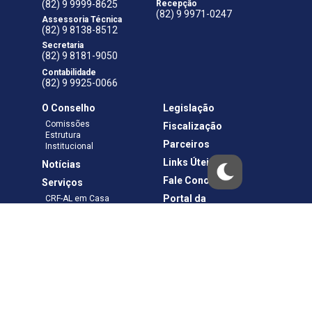
(82) 9 9999-8625
Recepção
(82) 9 9971-0247
Assessoria Técnica
(82) 9 8138-8512
Secretaria
(82) 9 8181-9050
Contabilidade
(82) 9 9925-0066
O Conselho
Legislação
Comissões
Fiscalização
Estrutura
Parceiros
Institucional
Links Úteis
Notícias
Fale Conosco
Serviços
Portal da
CRF-AL em Casa
Transparência
Boletos e Anuidades
Negociação
Requerimentos
Ouvidoria
Materiais de Cursos
Publicações
Eleições
Política de Privacidade