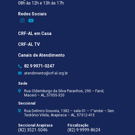
08h às 12h e 13h às 17h
Redes Sociais​
CRF-AL em Casa
CRF-AL TV
Canais de Atendimento
82 9 9971-0247
atendimento@crf-al.org.br
Sede
Rua Oldemburgo da Silva Paranhos, 290 – Farol,
Maceió – AL, 57055-320
Seccional
Rua Delmiro Gouveia, 1382 – sala 01 – 1°andar – Sen.
Teotônio Vilela, Arapiraca – AL, 57312-415
Seccional Arapiraca
Fiscalização
(82) 3521-5046
(82) 9 9999-8624