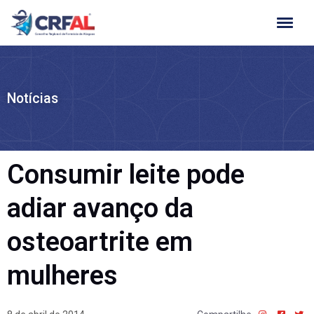
Ir
para
o
conteúdo
Notícias
Consumir leite pode
adiar avanço da
osteoartrite em
mulheres