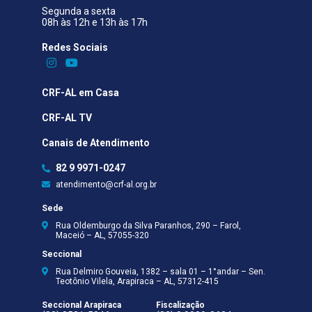
Segunda a sexta
08h às 12h e 13h às 17h
Redes Sociais​
CRF-AL em Casa
CRF-AL TV
Canais de Atendimento
82 9 9971-0247
atendimento@crf-al.org.br
Sede
Rua Oldemburgo da Silva Paranhos, 290 – Farol,
Maceió – AL, 57055-320
Seccional
Rua Delmiro Gouveia, 1382 – sala 01 – 1°andar – Sen.
Teotônio Vilela, Arapiraca – AL, 57312-415
Seccional Arapiraca
Fiscalização