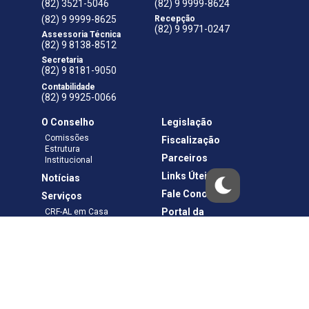
(82) 3521-5046
(82) 9 9999-8624
(82) 9 9999-8625
Recepção
(82) 9 9971-0247
Assessoria Técnica
(82) 9 8138-8512
Secretaria
(82) 9 8181-9050
Contabilidade
(82) 9 9925-0066
O Conselho
Legislação
Comissões
Fiscalização
Estrutura
Parceiros
Institucional
Links Úteis
Notícias
Fale Conosco
Serviços
Portal da
CRF-AL em Casa
Transparência
Boletos e Anuidades
Negociação
Requerimentos
Ouvidoria
Materiais de Cursos
Publicações
Eleições