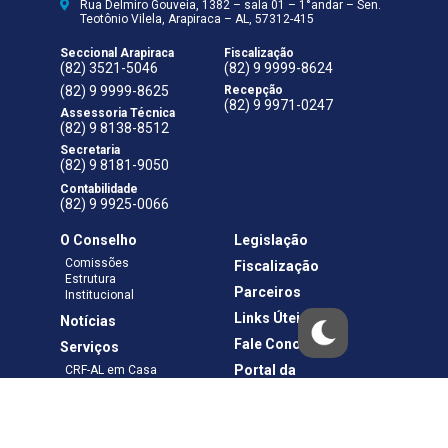
Rua Delmiro Gouveia, 1382 – sala 01 – 1°andar – Sen.
Teotônio Vilela, Arapiraca – AL, 57312-415
Seccional Arapiraca
Fiscalização
(82) 3521-5046
(82) 9 9999-8624
(82) 9 9999-8625
Recepção
(82) 9 9971-0247
Assessoria Técnica
(82) 9 8138-8512
Secretaria
(82) 9 8181-9050
Contabilidade
(82) 9 9925-0066
O Conselho
Legislação
Comissões
Fiscalização
Estrutura
Parceiros
Institucional
Links Úteis
Notícias
Fale Conosco
Serviços
Portal da
CRF-AL em Casa
Transparência
Boletos e Anuidades
Negociação
Requerimentos
Ouvidoria