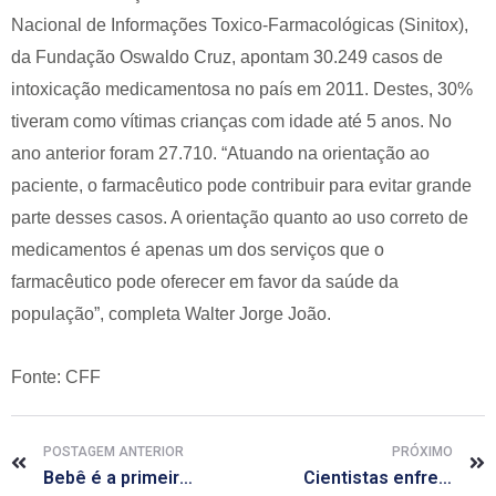
Nacional de Informações Toxico-Farmacológicas (Sinitox),
da Fundação Oswaldo Cruz, apontam 30.249 casos de
intoxicação medicamentosa no país em 2011. Destes, 30%
tiveram como vítimas crianças com idade até 5 anos. No
ano anterior foram 27.710. “Atuando na orientação ao
paciente, o farmacêutico pode contribuir para evitar grande
parte desses casos. A orientação quanto ao uso correto de
medicamentos é apenas um dos serviços que o
farmacêutico pode oferecer em favor da saúde da
população”, completa Walter Jorge João.
Fonte: CFF
POSTAGEM ANTERIOR
PRÓXIMO
Bebê é a primeira vítima do vírus do chicungunha na Colômbia
Cientistas enfrentam dilema ético na busca por vacinas contra o ebola