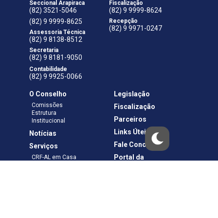
Seccional Arapiraca
Fiscalização
(82) 3521-5046
(82) 9 9999-8624
(82) 9 9999-8625
Recepção
(82) 9 9971-0247
Assessoria Técnica
(82) 9 8138-8512
Secretaria
(82) 9 8181-9050
Contabilidade
(82) 9 9925-0066
O Conselho
Legislação
Comissões
Fiscalização
Estrutura
Parceiros
Institucional
Links Úteis
Notícias
Fale Conosco
Serviços
Portal da
CRF-AL em Casa
Transparência
Boletos e Anuidades
Negociação
Requerimentos
Ouvidoria
Materiais de Cursos
Publicações
Eleições