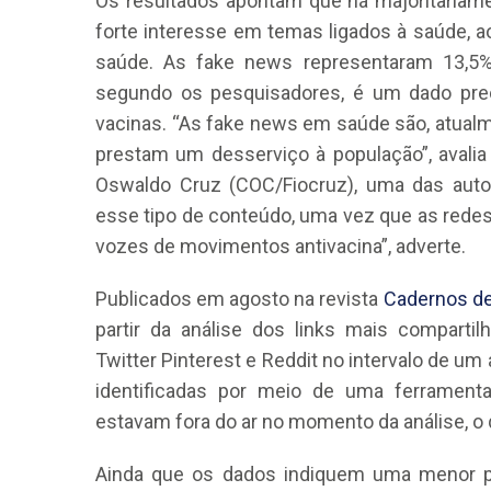
Os resultados apontam que há majoritariam
forte interesse em temas ligados à saúde, ao
saúde. As fake news representaram 13,5%
segundo os pesquisadores, é um dado preo
vacinas. “As fake news em saúde são, atual
prestam um desserviço à população”, avalia
Oswaldo Cruz (COC/Fiocruz), uma das autor
CRF-AL reforça importância
esse tipo de conteúdo, uma vez que as redes
farmacêutico em nova reso
vozes de movimentos antivacina”, adverte.
da Anvisa sobre medicamen
base de Cannabis
Publicados em agosto na revista
Cadernos de
29 de janeiro de 2026
partir da análise dos links mais comparti
Twitter Pinterest e Reddit no intervalo de um
identificadas por meio de uma ferrament
estavam fora do ar no momento da análise, o q
Ainda que os dados indiquem uma menor pr