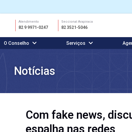
Ir
Atendimento
Seccional Arapiraca
para
82 9 9971-0247
82 3521-5046
o
conteúdo
O Conselho
Serviços
Age
Notícias
Com fake news, discu
espalha nas redes