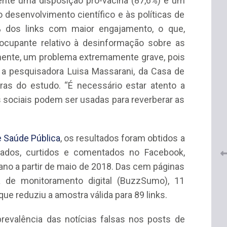
ente uma disposição pró-vacina (87,6%) e um
 desenvolvimento científico e às políticas de
 dos links com maior engajamento, o que,
cupante relativo à desinformação sobre as
mente, um problema extremamente grave, pois
 a pesquisadora Luisa Massarani, da Casa de
as do estudo. “É necessário estar atento a
 do
CRF-AL renova parceria com
 sociais podem ser usadas para reverberar as
lução
CRF-SP e garante continuidade
tos à
do acesso gratuito à Academia
Virtual de Farmácia
 Saúde Pública
, os resultados foram obtidos a
26 de maio de 2026
lhados, curtidos e comentados no Facebook,
 ano a partir de maio de 2018. Das cem páginas
a de monitoramento digital (BuzzSumo), 11
ue reduziu a amostra válida para 89 links.
evalência das notícias falsas nos posts de