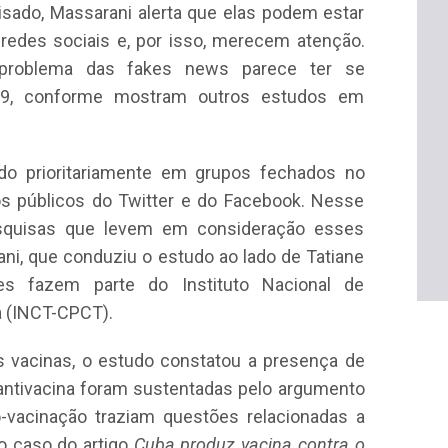
isado, Massarani alerta que elas podem estar
edes sociais e, por isso, merecem atenção.
 problema das fakes news parece ter se
-19, conforme mostram outros estudos em
do prioritariamente em grupos fechados no
 públicos do Twitter e do Facebook. Nesse
pesquisas que levem em consideração esses
ni, que conduziu o estudo ao lado de Tatiane
es fazem parte do Instituto Nacional de
a (INCT-CPCT).
s vacinas, o estudo constatou a presença de
 antivacina foram sustentadas pelo argumento
ró-vacinação traziam questões relacionadas a
o caso do artigo
Cuba produz vacina contra o