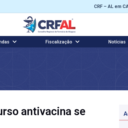
CRF – AL em C
ndas
Fiscalização
Notícias
rso antivacina se
A