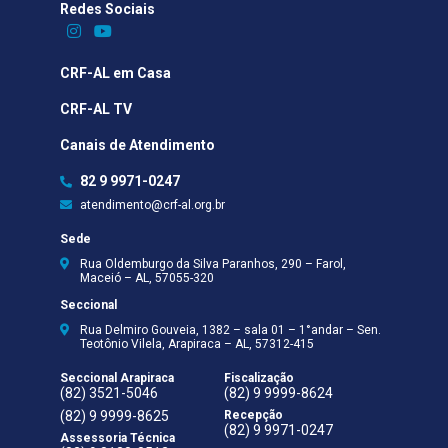
Redes Sociais​
CRF-AL em Casa
CRF-AL TV
Canais de Atendimento
82 9 9971-0247
atendimento@crf-al.org.br
Sede
Rua Oldemburgo da Silva Paranhos, 290 – Farol,
Maceió – AL, 57055-320
Seccional
Rua Delmiro Gouveia, 1382 – sala 01 – 1°andar – Sen.
Teotônio Vilela, Arapiraca – AL, 57312-415
Seccional Arapiraca
Fiscalização
(82) 3521-5046
(82) 9 9999-8624
(82) 9 9999-8625
Recepção
(82) 9 9971-0247
Assessoria Técnica