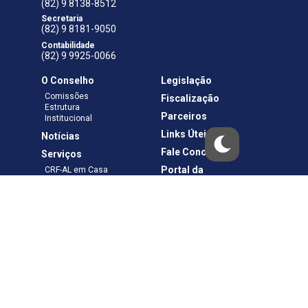
(82) 9 8138-8512
Secretaria
(82) 9 8181-9050
Contabilidade
(82) 9 9925-0066
O Conselho
Legislação
Comissões
Fiscalização
Estrutura
Parceiros
Institucional
Links Úteis
Notícias
Fale Conosco
Serviços
Portal da
CRF-AL em Casa
Transparência
Boletos e Anuidades
Negociação
Requerimentos
Ouvidoria
Materiais de Cursos
Publicações
Eleições
Política de Privacidade
Termos de Uso