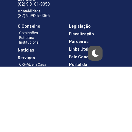
(82) 9 8181-9050
Contabilidade
(82) 9 9925-0066
O Conselho
Legislação
Comissões
Fiscalização
Estrutura
Parceiros
Institucional
Links Úteis
Notícias
Fale Conosco
Serviços
Portal da
CRF-AL em Casa
Transparência
Boletos e Anuidades
Negociação
Requerimentos
Ouvidoria
Materiais de Cursos
Publicações
Eleições
Política de Privacidade
Termos de Uso