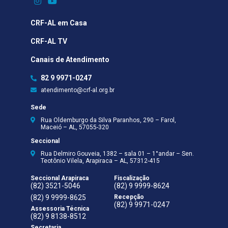
CRF-AL em Casa
CRF-AL TV
Canais de Atendimento
82 9 9971-0247
atendimento@crf-al.org.br
Sede
Rua Oldemburgo da Silva Paranhos, 290 – Farol,
Maceió – AL, 57055-320
Seccional
Rua Delmiro Gouveia, 1382 – sala 01 – 1°andar – Sen.
Teotônio Vilela, Arapiraca – AL, 57312-415
Seccional Arapiraca
Fiscalização
(82) 3521-5046
(82) 9 9999-8624
(82) 9 9999-8625
Recepção
(82) 9 9971-0247
Assessoria Técnica
(82) 9 8138-8512
Secretaria