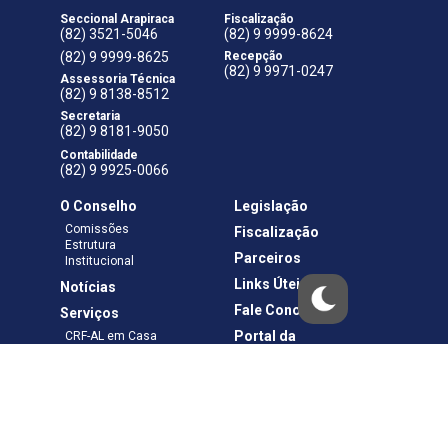
Seccional Arapiraca
Fiscalização
(82) 3521-5046
(82) 9 9999-8624
(82) 9 9999-8625
Recepção
(82) 9 9971-0247
Assessoria Técnica
(82) 9 8138-8512
Secretaria
(82) 9 8181-9050
Contabilidade
(82) 9 9925-0066
O Conselho
Legislação
Comissões
Fiscalização
Estrutura
Parceiros
Institucional
Links Úteis
Notícias
Fale Conosco
Serviços
Portal da
CRF-AL em Casa
Transparência
Boletos e Anuidades
Negociação
Requerimentos
Ouvidoria
Materiais de Cursos
Publicações