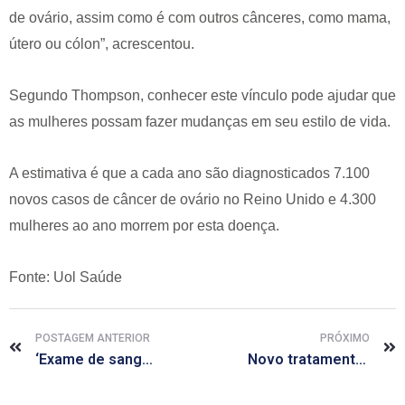
de ovário, assim como é com outros cânceres, como mama,
útero ou cólon”, acrescentou.
Segundo Thompson, conhecer este vínculo pode ajudar que
as mulheres possam fazer mudanças em seu estilo de vida.
A estimativa é que a cada ano são diagnosticados 7.100
novos casos de câncer de ovário no Reino Unido e 4.300
mulheres ao ano morrem por esta doença.
Fonte: Uol Saúde
POSTAGEM ANTERIOR
PRÓXIMO
‘Exame de sangue é capaz de prever Alzheimer em pessoas saudáveis’
Novo tratamento eleva sobrevida de paciente com câncer de colo do útero