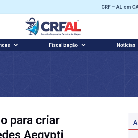
CRF – AL em C
ndas
Fiscalização
Notícias
o para criar
A
Aedes Aegypti