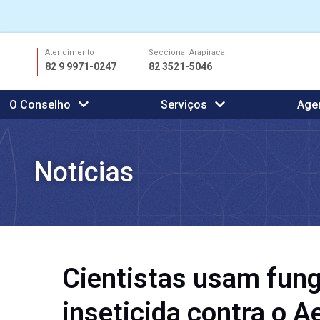
Ir
Atendimento
Seccional Arapiraca
para
82 9 9971-0247
82 3521-5046
o
conteúdo
O Conselho
Serviços
Age
Notícias
Cientistas usam fung
inseticida contra o 