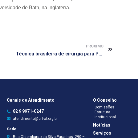
ersidade de Bath, na Inglaterra.
PRÓXIMO
Técnica brasileira de cirurgia para Parkinson ganha prêmio na Europa
Canais de Atendimento
O Conselho
Comissões
82 9 9971-0247
Estrutura
Institucional
atendimento@crf-al.org.br
Notícias
Sede
Serviços
Rua Oldemburgo da Silva Paranhos, 290 –