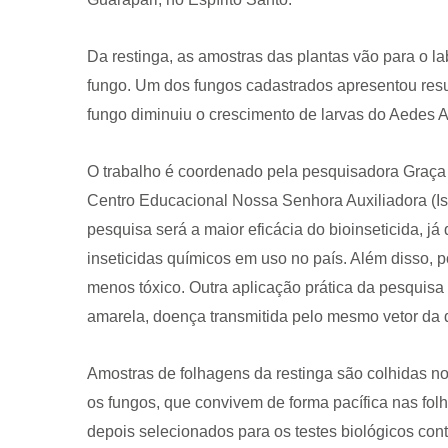
Da restinga, as amostras das plantas vão para o l
fungo. Um dos fungos cadastrados apresentou result
fungo diminuiu o crescimento de larvas do Aedes A
O trabalho é coordenado pela pesquisadora Graça F
CRF-AL reforça importância
Centro Educacional Nossa Senhora Auxiliadora (I
farmacêutico em nova reso
da Anvisa sobre medicamen
pesquisa será a maior eficácia do bioinseticida, j
base de Cannabis
inseticidas químicos em uso no país. Além disso, p
29 de janeiro de 2026
menos tóxico. Outra aplicação prática da pesquisa
amarela, doença transmitida pelo mesmo vetor da
Amostras de folhagens da restinga são colhidas no
os fungos, que convivem de forma pacífica nas folh
depois selecionados para os testes biológicos cont