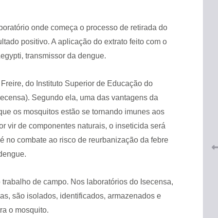
aboratório onde começa o processo de retirada do
ado positivo. A aplicação do extrato feito com o
egypti, transmissor da dengue.
reire, do Instituto Superior de Educação do
 do
CRF-AL renova parceria com
secensa). Segundo ela, uma das vantagens da
lução
CRF-SP e garante continuidade
tos à
á que os mosquitos estão se tornando imunes aos
do acesso gratuito à Academia
Virtual de Farmácia
or vir de componentes naturais, o inseticida será
 é no combate ao risco de reurbanização da febre
26 de maio de 2026
 dengue.
 trabalho de campo. Nos laboratórios do Isecensa,
as, são isolados, identificados, armazenados e
ra o mosquito.