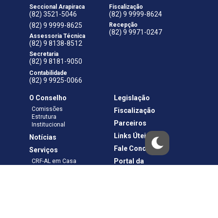
Seccional Arapiraca
Fiscalização
(82) 3521-5046
(82) 9 9999-8624
(82) 9 9999-8625
Recepção
(82) 9 9971-0247
Assessoria Técnica
(82) 9 8138-8512
Secretaria
(82) 9 8181-9050
Contabilidade
(82) 9 9925-0066
O Conselho
Legislação
Comissões
Fiscalização
Estrutura
Parceiros
Institucional
Links Úteis
Notícias
Fale Conosco
Serviços
Portal da
CRF-AL em Casa
Transparência
Boletos e Anuidades
Negociação
Requerimentos
Ouvidoria
Materiais de Cursos
Publicações
Eleições