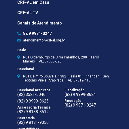
CRF-AL em Casa
CRF-AL TV
Canais de Atendimento
82 9 9971-0247
atendimento@crf-al.org.br
Sede
Rua Oldemburgo da Silva Paranhos, 290 – Farol,
Maceió – AL, 57055-320
Seccional
Rua Delmiro Gouveia, 1382 – sala 01 – 1°andar – Sen.
Teotônio Vilela, Arapiraca – AL, 57312-415
Seccional Arapiraca
Fiscalização
(82) 3521-5046
(82) 9 9999-8624
(82) 9 9999-8625
Recepção
(82) 9 9971-0247
Assessoria Técnica
(82) 9 8138-8512
Secretaria
(82) 9 8181-9050