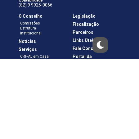
Contabilidade
(82) 9 9925-0066
O Conselho
Legislação
Comissões
Fiscalização
Estrutura
Parceiros
Institucional
Links Úteis
Notícias
Fale Conosco
Serviços
Portal da
CRF-AL em Casa
Transparência
Boletos e Anuidades
Negociação
Requerimentos
Ouvidoria
Materiais de Cursos
Publicações
Eleições
Política de Privacidade
Termos de Uso