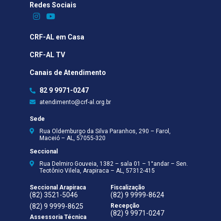
Redes Sociais​
CRF-AL em Casa
CRF-AL TV
Canais de Atendimento
82 9 9971-0247
atendimento@crf-al.org.br
Sede
Rua Oldemburgo da Silva Paranhos, 290 – Farol,
Maceió – AL, 57055-320
Seccional
Rua Delmiro Gouveia, 1382 – sala 01 – 1°andar – Sen.
Teotônio Vilela, Arapiraca – AL, 57312-415
Seccional Arapiraca
Fiscalização
(82) 3521-5046
(82) 9 9999-8624
(82) 9 9999-8625
Recepção
(82) 9 9971-0247
Assessoria Técnica