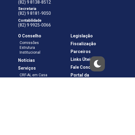
(82) 9 8138-8512
Secretaria
(82) 9 8181-9050
Contabilidade
(82) 9 9925-0066
O Conselho
Legislação
Comissões
Fiscalização
Estrutura
Parceiros
Institucional
Links Úteis
Notícias
Fale Conosco
Serviços
Portal da
CRF-AL em Casa
Transparência
Boletos e Anuidades
Negociação
Requerimentos
Ouvidoria
Materiais de Cursos
Publicações
Eleições
Política de Privacidade
Termos de Uso