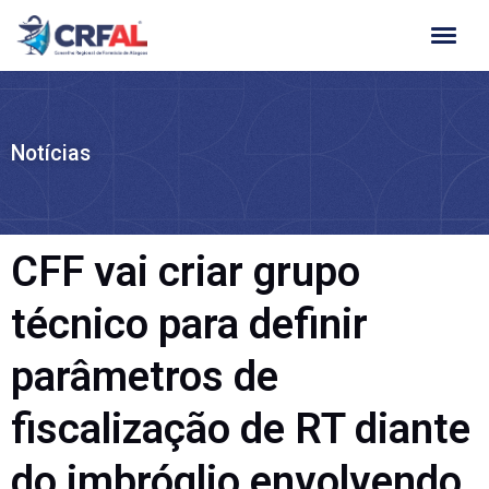
Ir
para
o
conteúdo
Notícias
CFF vai criar grupo
técnico para definir
parâmetros de
fiscalização de RT diante
do imbróglio envolvendo