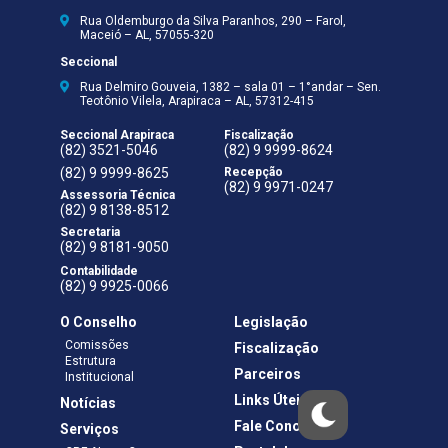
Rua Oldemburgo da Silva Paranhos, 290 – Farol,
Maceió – AL, 57055-320
Seccional
Rua Delmiro Gouveia, 1382 – sala 01 – 1°andar – Sen.
Teotônio Vilela, Arapiraca – AL, 57312-415
Seccional Arapiraca
Fiscalização
(82) 3521-5046
(82) 9 9999-8624
(82) 9 9999-8625
Recepção
(82) 9 9971-0247
Assessoria Técnica
(82) 9 8138-8512
Secretaria
(82) 9 8181-9050
Contabilidade
(82) 9 9925-0066
O Conselho
Legislação
Comissões
Fiscalização
Estrutura
Parceiros
Institucional
Links Úteis
Notícias
Fale Conosco
Serviços