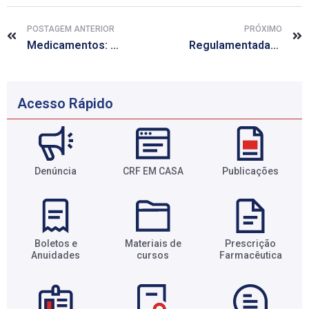
POSTAGEM ANTERIOR
PRÓXIMO
Medicamentos: RDC dispõe sobre validade e regularização
Regulamentadas as atribuições do farmacêutico clínico intensivista
Acesso Rápido
Denúncia
CRF EM CASA
Publicações
Boletos e
Materiais de
Prescrição
Anuidades​
cursos​
Farmacêutica​