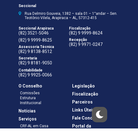
Seccional
Rua Delmiro Gouveia, 1382 – sala 01 – 1°andar – Sen.
Teotônio Vilela, Arapiraca – AL, 57312-415
Seccional Arapiraca
Fiscalização
(82) 3521-5046
(82) 9 9999-8624
(82) 9 9999-8625
Recepção
(82) 9 9971-0247
Assessoria Técnica
(82) 9 8138-8512
Secretaria
(82) 9 8181-9050
Contabilidade
(82) 9 9925-0066
O Conselho
Legislação
Comissões
Fiscalização
Estrutura
Parceiros
Institucional
Links Úteis
Notícias
Fale Conosco
Serviços
Portal da
CRF-AL em Casa
Transparência
Boletos e Anuidades
Negociação