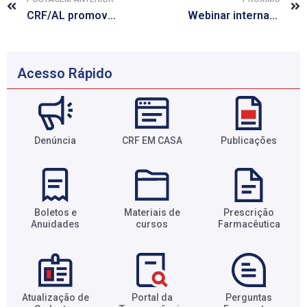
CRF/AL promove curso de capacitação para membros do GT de ensino e pesquisa
Webinar internacional virtual sobre Covid-19 recebe inscrições
Acesso Rápido
Denúncia
CRF EM CASA
Publicações
Boletos e
Materiais de
Prescrição
Anuidades​
cursos​
Farmacêutica​
Atualização de
Portal da
Perguntas