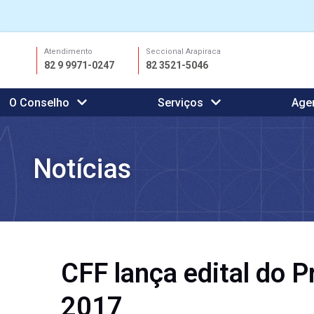
Ir
Atendimento
Seccional Arapiraca
para
82 9 9971-0247
82 3521-5046
o
conteúdo
O Conselho
Serviços
Age
Notícias
CFF lança edital do 
2017