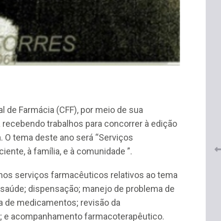
 do
CRF-AL renova parceria com
lução
CRF-SP e garante continuidade
al de Farmácia (CFF), por meio de sua
tos à
do acesso gratuito à Academia
 recebendo trabalhos para concorrer à edição
Virtual de Farmácia
. O tema deste ano será “Serviços
26 de maio de 2026
ente, à família, e à comunidade ”.
os serviços farmacêuticos relativos ao tema
saúde; dispensação; manejo de problema de
ca de medicamentos; revisão da
e; e acompanhamento farmacoterapêutico.