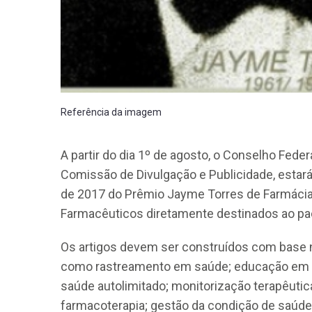
Referência da imagem
CRF-AL reforça importância
farmacêutico em nova reso
A partir do dia 1º de agosto, o Conselho Feder
da Anvisa sobre medicamen
base de Cannabis
Comissão de Divulgação e Publicidade, estará
de 2017 do Prêmio Jayme Torres de Farmácia
29 de janeiro de 2026
Farmacêuticos diretamente destinados ao paci
Os artigos devem ser construídos com base n
como rastreamento em saúde; educação em 
saúde autolimitado; monitorização terapêuti
farmacoterapia; gestão da condição de saúd