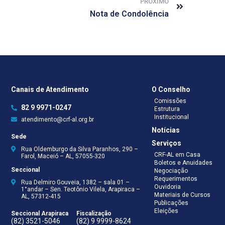
PRÓXIMO
Nota de Condolência
Canais de Atendimento
O Conselho
Comissões
82 9 9971-0247
Estrutura
Institucional
atendimento@crf-al.org.br
Notícias
Sede
Serviços
Rua Oldemburgo da Silva Paranhos, 290 –
CRF-AL em Casa
Farol, Maceió – AL, 57055-320
Boletos e Anuidades
Seccional
Negociação
Requerimentos
Rua Delmiro Gouveia, 1382 – sala 01 –
Ouvidoria
1°andar – Sen. Teotônio Vilela, Arapiraca –
Materiais de Cursos
AL, 57312-415
Publicações
Eleições
Seccional Arapiraca
Fiscalização
(82) 3521-5046
(82) 9 9999-8624