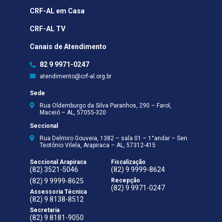
CRF-AL em Casa
CRF-AL TV
Canais de Atendimento
82 9 9971-0247
atendimento@crf-al.org.br
Sede
Rua Oldemburgo da Silva Paranhos, 290 – Farol,
Maceió – AL, 57055-320
Seccional
Rua Delmiro Gouveia, 1382 – sala 01 – 1°andar – Sen.
Teotônio Vilela, Arapiraca – AL, 57312-415
Seccional Arapiraca
Fiscalização
(82) 3521-5046
(82) 9 9999-8624
(82) 9 9999-8625
Recepção
(82) 9 9971-0247
Assessoria Técnica
(82) 9 8138-8512
Secretaria
(82) 9 8181-9050