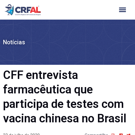
Ir
para
o
conteúdo
Notícias
CFF entrevista
farmacêutica que
participa de testes com
vacina chinesa no Brasil