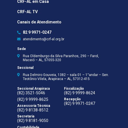
CRF-AL em Casa
CRF-AL TV
Canais de Atendimento
82 9 9971-0247
atendimento@crf-al.org.br
Sede
Rua Oldemburgo da Silva Paranhos, 290 – Farol,
Maceió – AL, 57055-320
Seccional
Rua Delmiro Gouveia, 1382 – sala 01 – 1°andar – Sen.
Teotônio Vilela, Arapiraca – AL, 57312-415
Seccional Arapiraca
Fiscalização
(82) 3521-5046
(82) 9 9999-8624
(82) 9 9999-8625
Recepção
(82) 9 9971-0247
Assessoria Técnica
(82) 9 8138-8512
Secretaria
(82) 9 8181-9050
Contabilidade