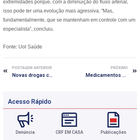
extremidades porque, com a diminuição do fluxo arterial,
isso pode ter uma evolução mais agressiva. “Mas,
fundamentalmente, que se mantenham em controle com um
especialista”, concluiu.
Fonte: Uol Saúde
POSTAGEM ANTERIOR
PRÓXIMO
Novas drogas contra o colesterol estão a um passo da aprovação nos EUA
Medicamentos mais eficazes para hepatite C serão distribuídos pelo SUS
Acesso Rápido
Denúncia
CRF EM CASA
Publicações