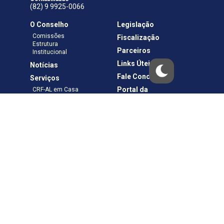
(82) 9 9925-0066
O Conselho
Legislação
Comissões
Fiscalização
Estrutura
Parceiros
Institucional
Links Úteis
Notícias
Fale Conosco
Serviços
Portal da
CRF-AL em Casa
Transparência
Boletos e Anuidades
Negociação
Requerimentos
Ouvidoria
Materiais de Cursos
Publicações
Eleições
Política de Privacidade
Termos de Uso