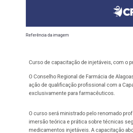
Referência da imagem
CRF-AL reforça importância
farmacêutico em nova reso
Curso de capacitação de injetáveis, com o p
da Anvisa sobre medicamen
base de Cannabis
O Conselho Regional de Farmácia de Alago
ação de qualificação profissional com a Capa
29 de janeiro de 2026
exclusivamente para farmacêuticos.
O curso será ministrado pelo renomado prof
imersão teórica e prática sobre técnicas se
medicamentos injetáveis. A capacitação ab