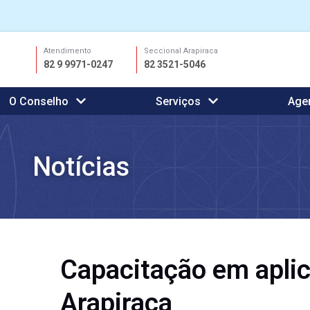
Ir
Atendimento
Seccional Arapiraca
para
82 9 9971-0247
82 3521-5046
o
conteúdo
O Conselho
Serviços
Age
Notícias
Capacitação em aplic
Arapiraca