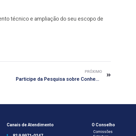
ento técnico e ampliação do seu escopo de
PRÓXIMO
Participe da Pesquisa sobre Conhecimento de Farmacêuticos acerca da Cannabis Medicinal no Brasil
Canais de Atendimento
O Conselho
Comissões
82 9 9971-0247