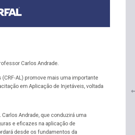
 do
CRF-AL renova parceria com
lução
rofessor Carlos Andrade.
CRF-SP e garante continuidade
tos à
do acesso gratuito à Academia
Virtual de Farmácia
as (CRF-AL) promove mais uma importante
citação em Aplicação de Injetáveis, voltada
26 de maio de 2026
. Carlos Andrade, que conduzirá uma
guras e eficazes na aplicação de
ordará desde os fundamentos da