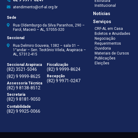
Estrutura
Institucional
atendimento@crf-al.org.br
Notícias
Sede
Serviços
Rua Oldemburgo da Silva Paranhos, 290 –
CRF-AL em Casa
Farol, Maceió – AL, 57055-320
Boletos e Anuidades
Seccional
Negociação
Requerimentos
Rua Delmiro Gouveia, 1382 – sala 01 –
Ouvidoria
1°andar – Sen. Teotônio Vilela, Arapiraca –
Materiais de Cursos
AL, 57312-415
Publicações
Eleições
Seccional Arapiraca
Fiscalização
(82) 3521-5046
(82) 9 9999-8624
(82) 9 9999-8625
Recepção
(82) 9 9971-0247
Assessoria Técnica
(82) 9 8138-8512
Secretaria
(82) 9 8181-9050
Contabilidade
(82) 9 9925-0066