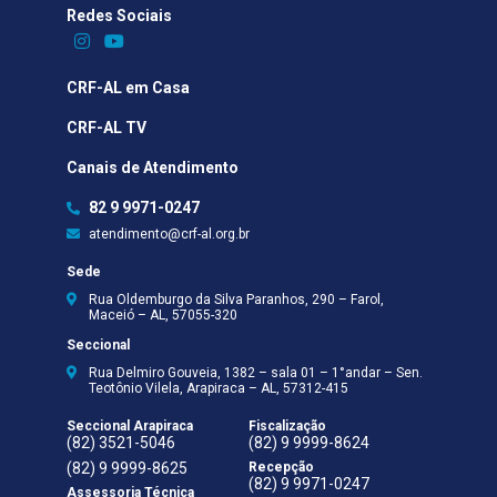
Redes Sociais​
CRF-AL em Casa
CRF-AL TV
Canais de Atendimento
82 9 9971-0247
atendimento@crf-al.org.br
Sede
Rua Oldemburgo da Silva Paranhos, 290 – Farol,
Maceió – AL, 57055-320
Seccional
Rua Delmiro Gouveia, 1382 – sala 01 – 1°andar – Sen.
Teotônio Vilela, Arapiraca – AL, 57312-415
Seccional Arapiraca
Fiscalização
(82) 3521-5046
(82) 9 9999-8624
(82) 9 9999-8625
Recepção
(82) 9 9971-0247
Assessoria Técnica