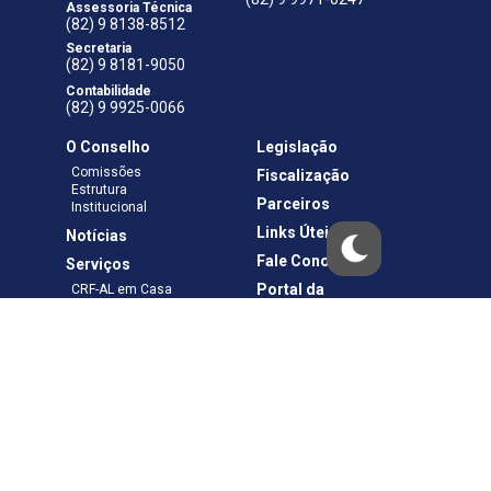
Assessoria Técnica
(82) 9 8138-8512
Secretaria
(82) 9 8181-9050
Contabilidade
(82) 9 9925-0066
O Conselho
Legislação
Comissões
Fiscalização
Estrutura
Parceiros
Institucional
Links Úteis
Notícias
Fale Conosco
Serviços
Portal da
CRF-AL em Casa
Transparência
Boletos e Anuidades
Negociação
Requerimentos
Ouvidoria
Materiais de Cursos
Publicações
Eleições
Política de Privacidade