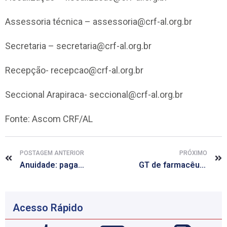
Assessoria técnica –
assessoria@crf-al.org.br
Secretaria –
secretaria@crf-al.org.br
Recepção-
recepcao@crf-al.org.br
Seccional Arapiraca-
seccional@crf-al.org.br
Fonte: Ascom CRF/AL
POSTAGEM ANTERIOR
PRÓXIMO
Anuidade: pagamento sem juros encerra no dia 30 de julho
GT de farmacêuticos proprietários realiza mais uma reunião
Acesso Rápido