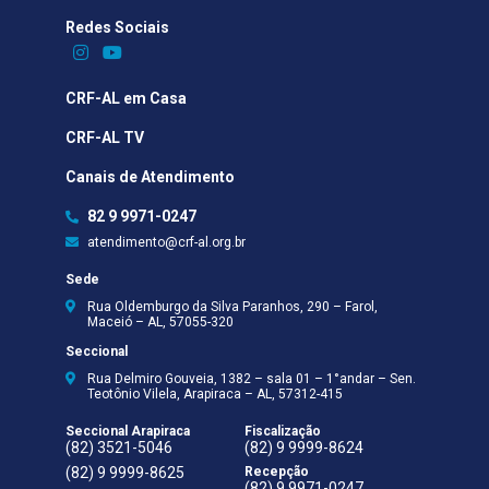
Redes Sociais​
CRF-AL em Casa
CRF-AL TV
Canais de Atendimento
82 9 9971-0247
atendimento@crf-al.org.br
Sede
Rua Oldemburgo da Silva Paranhos, 290 – Farol,
Maceió – AL, 57055-320
Seccional
Rua Delmiro Gouveia, 1382 – sala 01 – 1°andar – Sen.
Teotônio Vilela, Arapiraca – AL, 57312-415
Seccional Arapiraca
Fiscalização
(82) 3521-5046
(82) 9 9999-8624
(82) 9 9999-8625
Recepção
(82) 9 9971-0247