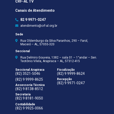
CRF-AL TV
Canais de Atendimento
82 9 9971-0247
atendimento@crf-al.org.br
Sede
Rua Oldemburgo da Silva Paranhos, 290 – Farol,
Maceió – AL, 57055-320
Seccional
Rua Delmiro Gouveia, 1382 – sala 01 – 1°andar – Sen.
Teotônio Vilela, Arapiraca – AL, 57312-415
Seccional Arapiraca
Fiscalização
(82) 3521-5046
(82) 9 9999-8624
(82) 9 9999-8625
Recepção
(82) 9 9971-0247
Assessoria Técnica
(82) 9 8138-8512
Secretaria
(82) 9 8181-9050
Contabilidade
(82) 9 9925-0066