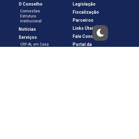
O Conselho
Legislação
Comissões
Fiscalização
Estrutura
Parceiros
Institucional
Links Úteis
Notícias
Fale Conosco
Serviços
Portal da
CRF-AL em Casa
Transparência
Boletos e Anuidades
Negociação
Requerimentos
Ouvidoria
Materiais de Cursos
Publicações
Eleições
Política de Privacidade
Termos de Uso
Copyright © – CRF-AL. Todos os direitos reservados.