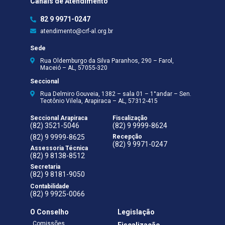
Canais de Atendimento
82 9 9971-0247
atendimento@crf-al.org.br
Sede
Rua Oldemburgo da Silva Paranhos, 290 – Farol,
Maceió – AL, 57055-320
Seccional
Rua Delmiro Gouveia, 1382 – sala 01 – 1°andar – Sen.
Teotônio Vilela, Arapiraca – AL, 57312-415
Seccional Arapiraca
Fiscalização
(82) 3521-5046
(82) 9 9999-8624
(82) 9 9999-8625
Recepção
(82) 9 9971-0247
Assessoria Técnica
(82) 9 8138-8512
Secretaria
(82) 9 8181-9050
Contabilidade
(82) 9 9925-0066
O Conselho
Legislação
Comissões
Fiscalização