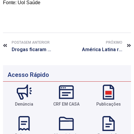
Fonte: Uol Saúde
POSTAGEM ANTERIOR
PRÓXIMO
Drogas ficaram mais potentes nos últimos 20 anos, diz estudo
América Latina registra 1ª gravidez após transplante de tecido ovárico
Acesso Rápido
Denúncia
CRF EM CASA
Publicações