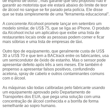
de espírito de bolso”, mas garante que seu propósito não é
garantir ao motorista que ele estará abaixo do limite de teor
de álcool no sangue se for parado pela polícia. Ele disse
que se trata simplesmente de uma “ferramenta educacional”.
A concorrente Alcohoot promete lançar em setembro um
modelo similar, de US$ 75, que se liga ao iPhone. O produto
da Alcohoot inclui um aplicativo que exibe uma lista de
restaurantes locais onde as pessoas podem comer e ficar
mais sóbrias e uma lista de empresas de táxi.
Outro tipo de equipamento, que geralmente custa de US$
30 a US$ 70 e que tem a BACtrack entre os fabricantes, usa
um semicondutor de óxido de estanho. Mas o sensor pode
apresentar defeito após três a seis meses. Ele também é
propenso a apresentar falsos positivos, confundindo
acetona, spray de cabelo e outros contaminantes comuns
com o álcool.
As máquinas são todas calibradas pelo fabricante usando
um equipamento aprovado pelo Departamento de
Transportes dos EUA, que pega uma solução com uma
concentração de álcool conhecida e a borrifa de forma
semelhante ao sopro humano.