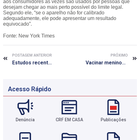
aos consumidores às vezes são usados por pessoas que
desejam chegar ao mais perto possível do limite legal.
Segundo ele, “se o aparelho não for calibrado
adequadamente, ele pode apresentar um resultado
equivocado”.
Fonte: New York Times
POSTAGEM ANTERIOR
PRÓXIMO
Estudos recentes trazem esperança para o enfrentamento do Alzheimer
Vacinar meninos contra HPV tem papel crucial na prevenção, diz estudo
Acesso Rápido
Denúncia
CRF EM CASA
Publicações