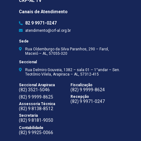
CRF-AL TV
Canais de Atendimento
82 9 9971-0247
atendimento@crf-al.org.br
Sede
Rua Oldemburgo da Silva Paranhos, 290 – Farol,
Maceió – AL, 57055-320
Seccional
Rua Delmiro Gouveia, 1382 – sala 01 – 1°andar – Sen.
Teotônio Vilela, Arapiraca – AL, 57312-415
Seccional Arapiraca
Fiscalização
(82) 3521-5046
(82) 9 9999-8624
(82) 9 9999-8625
Recepção
(82) 9 9971-0247
Assessoria Técnica
(82) 9 8138-8512
Secretaria
(82) 9 8181-9050
Contabilidade
(82) 9 9925-0066