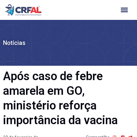
Ir
para
o
conteúdo
Notícias
Após caso de febre
amarela em GO,
ministério reforça
importância da vacina