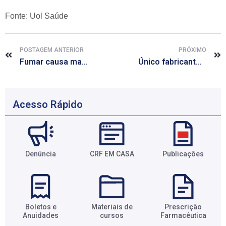
Fonte: Uol Saúde
POSTAGEM ANTERIOR
PRÓXIMO
Fumar causa mais doenças e mortes do que se imaginava, indica estudo
Único fabricante de remédio para dois tipos de câncer suspende produção
Acesso Rápido
Denúncia
CRF EM CASA
Publicações
Boletos e
Materiais de
Prescrição
Anuidades​
cursos​
Farmacêutica​