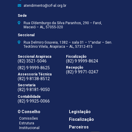
atendimento@crf-al.org.br
Sede
Rua Oldemburgo da Silva Paranhos, 290 – Farol,
Maceió – AL, 57055-320
Seccional
Rua Delmiro Gouveia, 1382 – sala 01 – 1°andar – Sen.
Teotônio Vilela, Arapiraca – AL, 57312-415
Seccional Arapiraca
Fiscalização
(82) 3521-5046
(82) 9 9999-8624
(82) 9 9999-8625
Recepção
(82) 9 9971-0247
Assessoria Técnica
(82) 9 8138-8512
Secretaria
(82) 9 8181-9050
Contabilidade
(82) 9 9925-0066
O Conselho
Legislação
Comissões
Fiscalização
Estrutura
Parceiros
Institucional