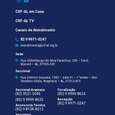
CRF-AL em Casa
CRF-AL TV
Canais de Atendimento
82 9 9971-0247
atendimento@crf-al.org.br
Sede
Rua Oldemburgo da Silva Paranhos, 290 – Farol,
Maceió – AL, 57055-320
Seccional
Rua Delmiro Gouveia, 1382 – sala 01 – 1°andar – Sen.
Teotônio Vilela, Arapiraca – AL, 57312-415
Seccional Arapiraca
Fiscalização
(82) 3521-5046
(82) 9 9999-8624
(82) 9 9999-8625
Recepção
(82) 9 9971-0247
Assessoria Técnica
(82) 9 8138-8512
Secretaria