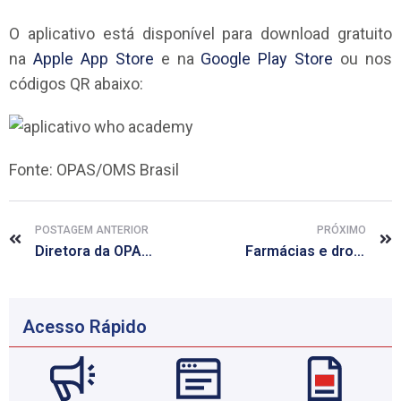
O aplicativo está disponível para download gratuito
na
Apple App Store
e na
Google Play Store
ou nos
códigos QR abaixo:
Fonte: OPAS/OMS Brasil
POSTAGEM ANTERIOR
PRÓXIMO
Diretora da OPAS afirma que luta contra a pandemia de COVID-19 deve incluir tratamento de doenças crônicas
Farmácias e drogarias podem vender máscaras de tecido
Acesso Rápido