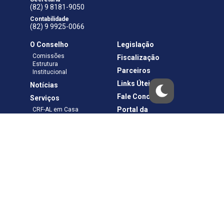
(82) 9 8181-9050
Contabilidade
(82) 9 9925-0066
O Conselho
Legislação
Comissões
Fiscalização
Estrutura
Parceiros
Institucional
Links Úteis
Notícias
Fale Conosco
Serviços
Portal da
CRF-AL em Casa
Transparência
Boletos e Anuidades
Negociação
Requerimentos
Ouvidoria
Materiais de Cursos
Publicações
Eleições
Política de Privacidade
Termos de Uso