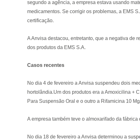
segundo a agência, a empresa estava usando matéri
medicamentos. Se corrigir os problemas, a EMS S.
certificação.
A Anvisa destacou, entretanto, que a negativa de r
dos produtos da EMS S.A.
CRF-AL reforça importância
farmacêutico em nova reso
Casos recentes
da Anvisa sobre medicamen
base de Cannabis
No dia 4 de fevereiro a Anvisa suspendeu dois m
29 de janeiro de 2026
hortolândia.Um dos produtos era a Amoxicilina + 
Para Suspensão Oral e o outro a Rifamicina 10 M
A empresa também teve o almoxarifado da fábrica d
No dia 18 de fevereiro a Anvisa determinou a susp