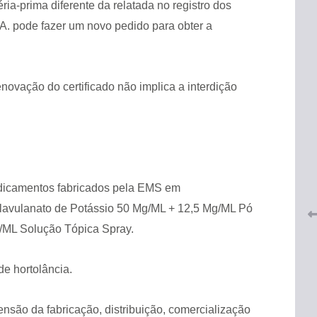
a-prima diferente da relatada no registro dos
A. pode fazer um novo pedido para obter a
enovação do certificado não implica a interdição
 do
CRF-AL renova parceria com
lução
CRF-SP e garante continuidade
tos à
do acesso gratuito à Academia
Virtual de Farmácia
edicamentos fabricados pela EMS em
Clavulanato de Potássio 50 Mg/ML + 12,5 Mg/ML Pó
26 de maio de 2026
g/ML Solução Tópica Spray.
e hortolância.
ensão da fabricação, distribuição, comercialização