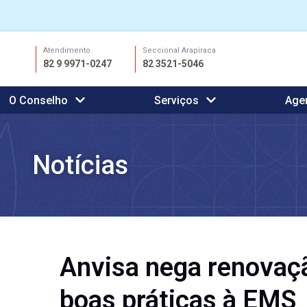
Ir
Atendimento
Seccional Arapiraca
para
82 9 9971-0247
82 3521-5046
o
conteúdo
O Conselho
Serviços
Age
Notícias
Anvisa nega renovaçã
boas práticas à EMS