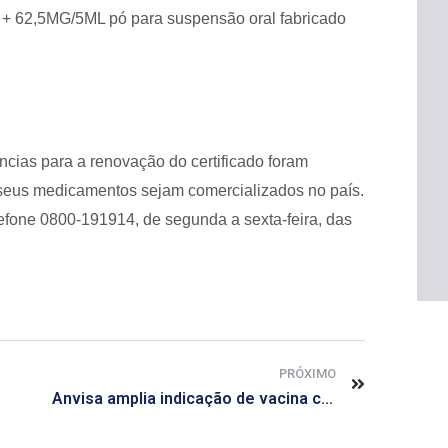
+ 62,5MG/5ML pó para suspensão oral fabricado
cias para a renovação do certificado foram
 seus medicamentos sejam comercializados no país.
efone 0800-191914, de segunda a sexta-feira, das
PRÓXIMO
Anvisa amplia indicação de vacina contra HPV para mulheres até 45 anos