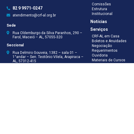
Comissões
82 9 9971-0247
Estrutura
Institucional
atendimento@crf-al.org.br
Notícias
Sede
Serviços
Rua Oldemburgo da Silva Paranhos, 290 –
CRF-AL em Casa
Farol, Maceió – AL, 57055-320
Boletos e Anuidades
Seccional
Negociação
Requerimentos
Rua Delmiro Gouveia, 1382 – sala 01 –
Ouvidoria
1°andar – Sen. Teotônio Vilela, Arapiraca –
Materiais de Cursos
AL, 57312-415
Publicações
Eleições
Seccional Arapiraca
Fiscalização
(82) 3521-5046
(82) 9 9999-8624
(82) 9 9999-8625
Recepção
(82) 9 9971-0247
Assessoria Técnica
(82) 9 8138-8512
Secretaria
(82) 9 8181-9050
Contabilidade
(82) 9 9925-0066