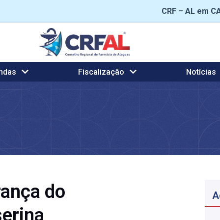
CRF – AL em C
ndas
Fiscalização
Notícias
rança do
A
erina