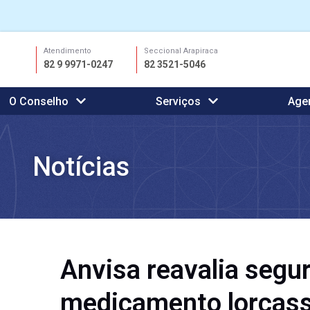
Ir
Atendimento
Seccional Arapiraca
para
82 9 9971-0247
82 3521-5046
o
conteúdo
O Conselho
Serviços
Age
Notícias
Anvisa reavalia segu
medicamento lorcass