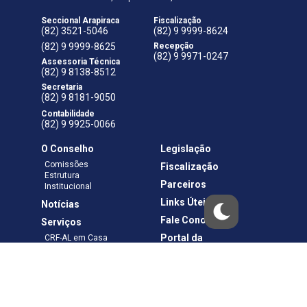
Seccional Arapiraca
Fiscalização
(82) 3521-5046
(82) 9 9999-8624
(82) 9 9999-8625
Recepção
(82) 9 9971-0247
Assessoria Técnica
(82) 9 8138-8512
Secretaria
(82) 9 8181-9050
Contabilidade
(82) 9 9925-0066
O Conselho
Legislação
Comissões
Fiscalização
Estrutura
Parceiros
Institucional
Links Úteis
Notícias
Fale Conosco
Serviços
Portal da
CRF-AL em Casa
Transparência
Boletos e Anuidades
Negociação
Requerimentos
Ouvidoria
Materiais de Cursos
Publicações