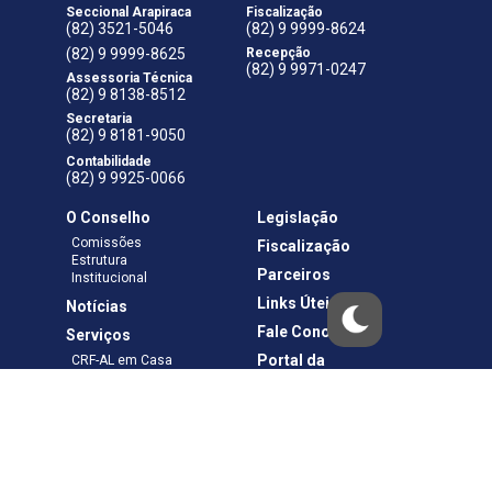
Seccional Arapiraca
Fiscalização
(82) 3521-5046
(82) 9 9999-8624
(82) 9 9999-8625
Recepção
(82) 9 9971-0247
Assessoria Técnica
(82) 9 8138-8512
Secretaria
(82) 9 8181-9050
Contabilidade
(82) 9 9925-0066
O Conselho
Legislação
Comissões
Fiscalização
Estrutura
Parceiros
Institucional
Links Úteis
Notícias
Fale Conosco
Serviços
Portal da
CRF-AL em Casa
Transparência
Boletos e Anuidades
Negociação
Requerimentos
Ouvidoria
Materiais de Cursos
Publicações
Eleições