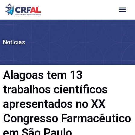
Ir
para
o
conteúdo
Notícias
Alagoas tem 13
trabalhos científicos
apresentados no XX
Congresso Farmacêutico
em São Paulo