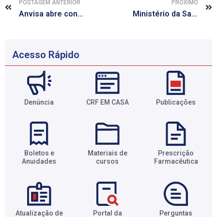
POSTAGEM ANTERIOR
PRÓXIMO
Anvisa abre consulta pública sobre medicamentos sob prescrição se tornarem MIPs
Ministério da Saúde abre edital para capacitação de farmacêutico no SUS em segurança do paciente
Acesso Rápido
Denúncia
CRF EM CASA
Publicações
Boletos e
Materiais de
Prescrição
Anuidades​
cursos​
Farmacêutica​
Atualização de
Portal da
Perguntas