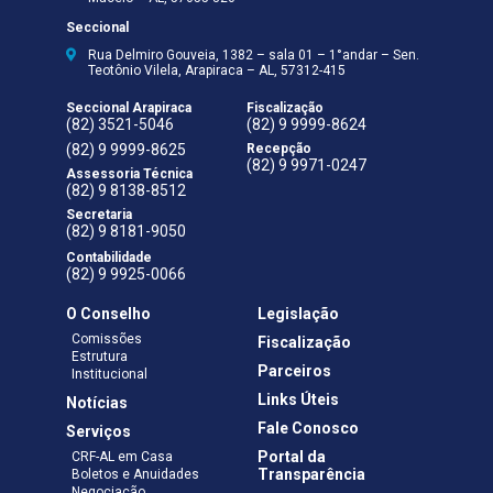
Rua Delmiro Gouveia, 1382 – sala 01 – 1°andar – Sen.
Teotônio Vilela, Arapiraca – AL, 57312-415
Seccional Arapiraca
Fiscalização
(82) 3521-5046
(82) 9 9999-8624
(82) 9 9999-8625
Recepção
(82) 9 9971-0247
Assessoria Técnica
(82) 9 8138-8512
Secretaria
(82) 9 8181-9050
Contabilidade
(82) 9 9925-0066
O Conselho
Legislação
Comissões
Fiscalização
Estrutura
Parceiros
Institucional
Links Úteis
Notícias
Fale Conosco
Serviços
Portal da
CRF-AL em Casa
Transparência
Boletos e Anuidades
Negociação
Requerimentos