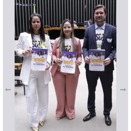
CRF-AL reforça importância do
farmacêutico em nova resolução
da Anvisa sobre medicamentos à
base de Cannabis
29 de janeiro de 2026
Veja mais notícias