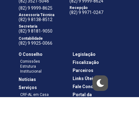
(82) 3521-5046
(82) 9 9999-8624
(82) 9 9999-8625
Recepção
(82) 9 9971-0247
Assessoria Técnica
(82) 9 8138-8512
Secretaria
(82) 9 8181-9050
Contabilidade
(82) 9 9925-0066
O Conselho
Legislação
Comissões
Fiscalização
Estrutura
Parceiros
Institucional
Links Úteis
Notícias
Fale Conosco
Serviços
Portal da
CRF-AL em Casa
Transparência
Boletos e Anuidades
Negociação
Requerimentos
Ouvidoria
Materiais de Cursos
Publicações
Eleições