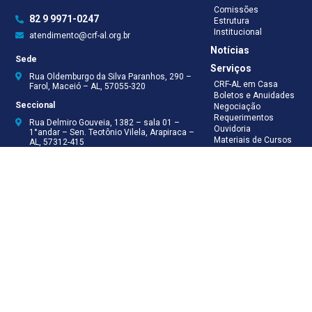
Comissões
82 9 9971-0247
Estrutura
Institucional
atendimento@crf-al.org.br
Notícias
Sede
Serviços
Rua Oldemburgo da Silva Paranhos, 290 –
CRF-AL em Casa
Farol, Maceió – AL, 57055-320
Boletos e Anuidades
Seccional
Negociação
Requerimentos
Rua Delmiro Gouveia, 1382 – sala 01 –
Ouvidoria
1°andar – Sen. Teotônio Vilela, Arapiraca –
Materiais de Cursos
AL, 57312-415
Publicações
Eleições
Seccional Arapiraca
Fiscalização
(82) 3521-5046
(82) 9 9999-8624
(82) 9 9999-8625
Recepção
(82) 9 9971-0247
Assessoria Técnica
(82) 9 8138-8512
Secretaria
(82) 9 8181-9050
Contabilidade
(82) 9 9925-0066