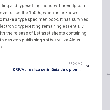
nting and typesetting industry. Lorem Ipsum
 ever since the 1500s, when an unknown
 to make a type specimen book. It has survived
 electronic typesetting, remaining essentially
th the release of Letraset sheets containing
h desktop publishing software like Aldus
 do
m.
CRF-AL renova parceria com
lução
CRF-SP e garante continuidade
tos à
do acesso gratuito à Academia
Virtual de Farmácia
PRÓXIMO
CRF/AL realiza cerimônia de diplomação dos eleitos
26 de maio de 2026