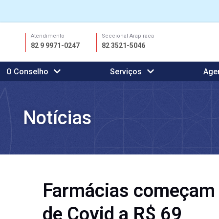
Ir
Atendimento
Seccional Arapiraca
para
82 9 9971-0247
82 3521-5046
o
conteúdo
O Conselho
Serviços
Age
Notícias
Farmácias começam a
de Covid a R$ 69