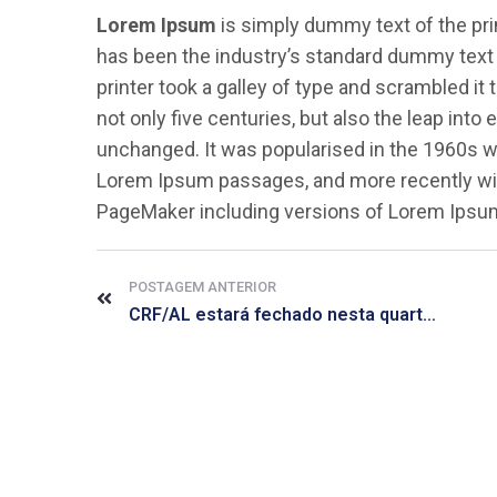
Lorem Ipsum
is simply dummy text of the pri
has been the industry’s standard dummy text
printer took a galley of type and scrambled it
not only five centuries, but also the leap into
unchanged. It was popularised in the 1960s wi
Lorem Ipsum passages, and more recently wit
CRF-AL reforça importância
PageMaker including versions of Lorem Ipsu
farmacêutico em nova reso
da Anvisa sobre medicamen
base de Cannabis
POSTAGEM ANTERIOR
CRF/AL estará fechado nesta quarta-feira, 08
29 de janeiro de 2026