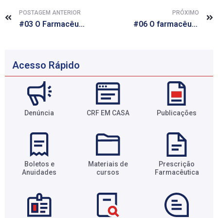
POSTAGEM ANTERIOR
PRÓXIMO
#03 O Farmacêutico faz minha vida melhor
#06 O farmacêutico faz minha vida melhor
Acesso Rápido
Denúncia
CRF EM CASA
Publicações
Boletos e
Materiais de
Prescrição
Anuidades​
cursos​
Farmacêutica​