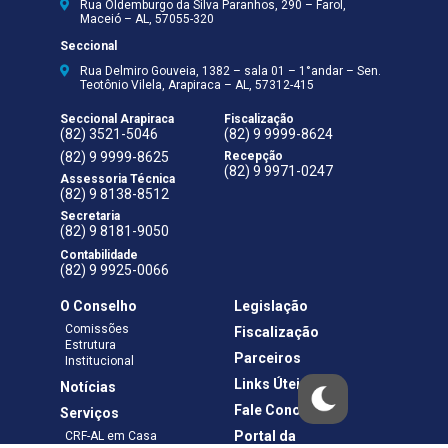
Rua Oldemburgo da Silva Paranhos, 290 – Farol,
Maceió – AL, 57055-320
Seccional
Rua Delmiro Gouveia, 1382 – sala 01 – 1°andar – Sen.
Teotônio Vilela, Arapiraca – AL, 57312-415
Seccional Arapiraca
Fiscalização
(82) 3521-5046
(82) 9 9999-8624
(82) 9 9999-8625
Recepção
(82) 9 9971-0247
Assessoria Técnica
(82) 9 8138-8512
Secretaria
(82) 9 8181-9050
Contabilidade
(82) 9 9925-0066
O Conselho
Legislação
Comissões
Fiscalização
Estrutura
Parceiros
Institucional
Links Úteis
Notícias
Fale Conosco
Serviços
Portal da
CRF-AL em Casa