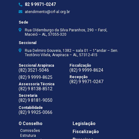
82 9 9971-0247
atendimento@crf-al.org.br
Sede
Rua Oldemburgo da Silva Paranhos, 290 – Farol,
Maceió – AL, 57055-320
Seccional
Rua Delmiro Gouveia, 1382 – sala 01 – 1°andar – Sen.
Teotônio Vilela, Arapiraca – AL, 57312-415
Seccional Arapiraca
Fiscalização
(82) 3521-5046
(82) 9 9999-8624
(82) 9 9999-8625
Recepção
(82) 9 9971-0247
Assessoria Técnica
(82) 9 8138-8512
Secretaria
(82) 9 8181-9050
Contabilidade
(82) 9 9925-0066
O Conselho
Legislação
Comissões
Fiscalização
Estrutura