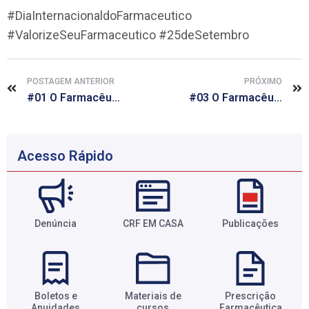
#DiaInternacionaldoFarmaceutico
#ValorizeSeuFarmaceutico #25deSetembro
POSTAGEM ANTERIOR
PRÓXIMO
#01 O Farmacêutico fez minha vida melhor
#03 O Farmacêutico faz minha vida melhor
Acesso Rápido
Denúncia
CRF EM CASA
Publicações
Boletos e
Materiais de
Prescrição
Anuidades​
cursos​
Farmacêutica​