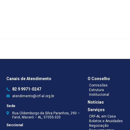
Canais de Atendimento
O Conselho
Comissões
82 9 9971-0247
Estrutura
Institucional
atendimento@crf-al.org.br
Notícias
Sede
Serviços
Rua Oldemburgo da Silva Paranhos, 290 –
CRF-AL em Casa
Farol, Maceió – AL, 57055-320
Boletos e Anuidades
Seccional
Negociação