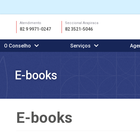
Ir
Atendimento
Seccional Arapiraca
para
82 9 9971-0247
82 3521-5046
o
conteúdo
O Conselho
Serviços
Age
E-books
E-books