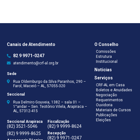
Canais de Atendimento
O Conselho
Comissões
82 9 9971-0247
Estrutura
Institucional
atendimento@crf-al.org.br
Notícias
Sede
Serviços
Rua Oldemburgo da Silva Paranhos, 290 –
CRF-AL em Casa
Farol, Maceió – AL, 57055-320
Boletos e Anuidades
Seccional
Negociação
Requerimentos
Rua Delmiro Gouveia, 1382 – sala 01 –
Ouvidoria
1°andar – Sen. Teotônio Vilela, Arapiraca –
Materiais de Cursos
AL, 57312-415
Publicações
Eleições
Seccional Arapiraca
Fiscalização
(82) 3521-5046
(82) 9 9999-8624
(82) 9 9999-8625
Recepção
(82) 9 9971-0247