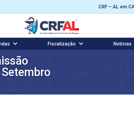
CRF – AL em C
ndas
Fiscalização
Notícias
issão
e Setembro