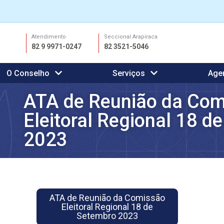
Ir
Atendimento
Seccional Arapiraca
para
82 9 9971-0247
82 3521-5046
o
conteúdo
O Conselho
Serviços
Age
ATA de Reunião da Com
Eleitoral Regional 18 d
2023
ATA de Reunião da Comissão
Eleitoral Regional 18 de
Setembro 2023