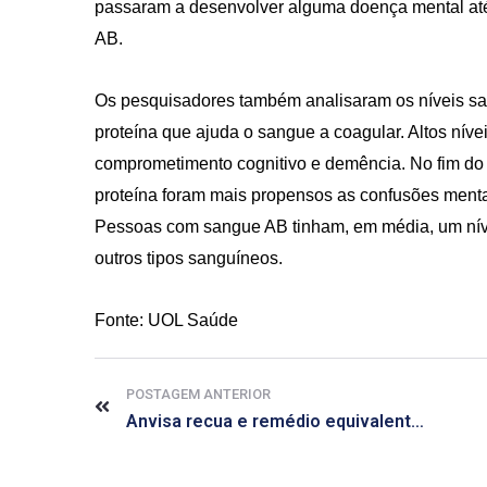
passaram a desenvolver alguma doença mental até 
AB.
Os pesquisadores também analisaram os níveis sa
proteína que ajuda o sangue a coagular. Altos níve
comprometimento cognitivo e demência. No fim do 
proteína foram mais propensos as confusões menta
CRF-AL reforça importância
farmacêutico em nova reso
Pessoas com sangue AB tinham, em média, um níve
da Anvisa sobre medicamen
outros tipos sanguíneos.
base de Cannabis
29 de janeiro de 2026
Fonte: UOL Saúde
POSTAGEM ANTERIOR
Anvisa recua e remédio equivalente não será mais barato