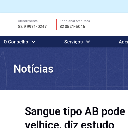
Ir
Atendimento
Seccional Arapiraca
para
82 9 9971-0247
82 3521-5046
o
conteúdo
O Conselho
Serviços
Age
Notícias
Sangue tipo AB pode
velhice, diz estudo