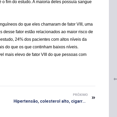
o fim do estudo. A maioria deles possuía sangue
nguíneos do que eles chamaram de fator VIII, uma
is desse fator estão relacionados ao maior risco de
estudo, 24% dos pacientes com altos níveis da
is do que os que continham baixos níveis.
 do
CRF-AL renova parceria com
lução
l mais elevo de fator VIII do que pessoas com
CRF-SP e garante continuidade
tos à
do acesso gratuito à Academia
Virtual de Farmácia
26 de maio de 2026
PRÓXIMO
Hipertensão, colesterol alto, cigarro e diabetes aumentam risco cardíaco