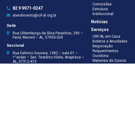
Comissões
82 9 9971-0247
Estrutura
Institucional
atendimento@crf-al.org.br
Notícias
Sede
Serviços
Rua Oldemburgo da Silva Paranhos, 290 –
CRF-AL em Casa
Farol, Maceió – AL, 57055-320
Boletos e Anuidades
Seccional
Negociação
Requerimentos
Rua Delmiro Gouveia, 1382 – sala 01 –
Ouvidoria
1°andar – Sen. Teotônio Vilela, Arapiraca –
Materiais de Cursos
AL, 57312-415
Publicações
Eleições
Seccional Arapiraca
Fiscalização
(82) 3521-5046
(82) 9 9999-8624
(82) 9 9999-8625
Recepção
(82) 9 9971-0247
Assessoria Técnica
(82) 9 8138-8512
Secretaria
(82) 9 8181-9050
Contabilidade
(82) 9 9925-0066