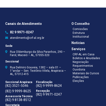
Canais de Atendimento
O Conselho
Comissões
82 9 9971-0247
Estrutura
Institucional
atendimento@crf-al.org.br
Notícias
Sede
Serviços
Rua Oldemburgo da Silva Paranhos, 290 –
CRF-AL em Casa
Farol, Maceió – AL, 57055-320
Boletos e Anuidades
Seccional
Negociação
Requerimentos
Rua Delmiro Gouveia, 1382 – sala 01 –
Ouvidoria
1°andar – Sen. Teotônio Vilela, Arapiraca –
Materiais de Cursos
AL, 57312-415
Publicações
Eleições
Seccional Arapiraca
Fiscalização
(82) 3521-5046
(82) 9 9999-8624
(82) 9 9999-8625
Recepção
(82) 9 9971-0247
Assessoria Técnica
(82) 9 8138-8512
Secretaria