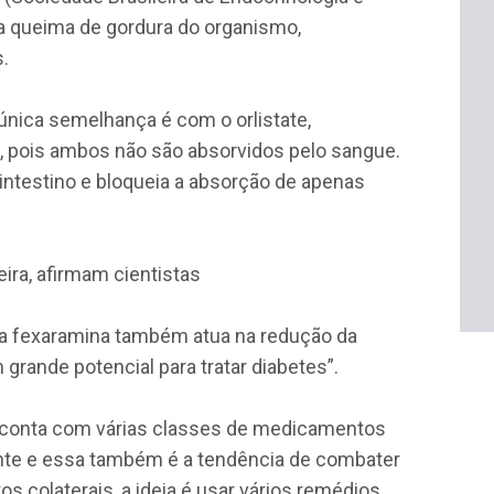
 a queima de gordura do organismo,
.
nica semelhança é com o orlistate,
s, pois ambos não são absorvidos pelo sangue.
 intestino e bloqueia a absorção de apenas
eira, afirmam cientistas
 “a fexaramina também atua na redução da
grande potencial para tratar diabetes”.
o conta com várias classes de medicamentos
te e essa também é a tendência de combater
s colaterais, a ideia é usar vários remédios