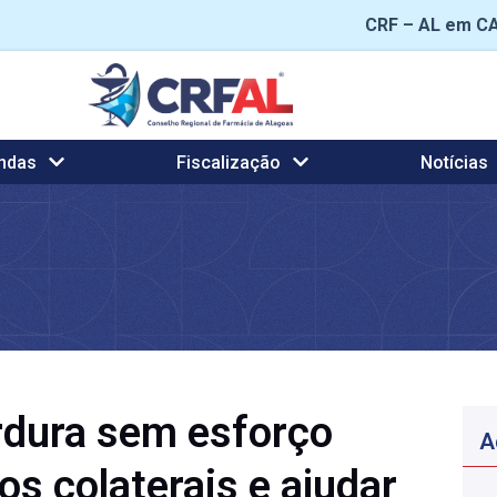
CRF – AL em C
ndas
Fiscalização
Notícias
rdura sem esforço
A
os colaterais e ajudar