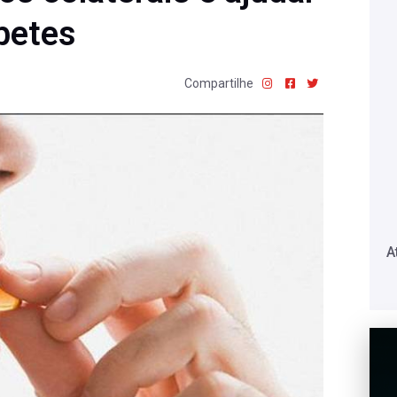
betes
Compartilhe
A