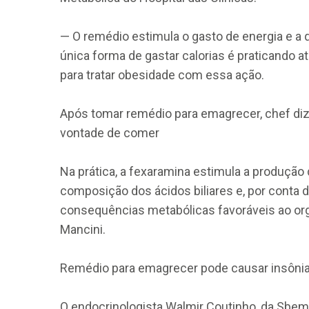
— O remédio estimula o gasto de energia e a
única forma de gastar calorias é praticando 
para tratar obesidade com essa ação.
Após tomar remédio para emagrecer, chef diz q
CRF-AL reforça importância
vontade de comer
farmacêutico em nova reso
da Anvisa sobre medicamen
base de Cannabis
Na prática, a fexaramina estimula a produção 
composição dos ácidos biliares e, por cont
29 de janeiro de 2026
consequências metabólicas favoráveis ao or
Mancini.
Remédio para emagrecer pode causar insônia,
O endocrinologista Walmir Coutinho, da Sbem 