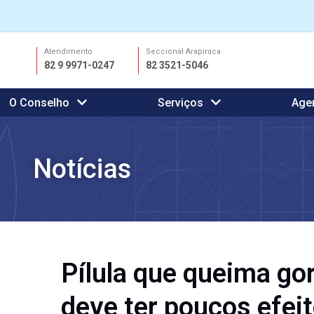
Ir
Atendimento
Seccional Arapiraca
para
82 9 9971-0247
82 3521-5046
o
conteúdo
O Conselho
Serviços
Age
Notícias
Pílula que queima go
deve ter poucos efeit