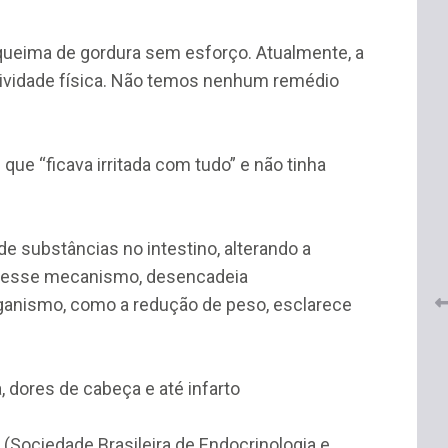
 queima de gordura sem esforço. Atualmente, a
atividade física. Não temos nenhum remédio
ue “ficava irritada com tudo” e não tinha
 do
CRF-AL renova parceria com
lução
CRF-SP e garante continuidade
tos à
do acesso gratuito à Academia
de substâncias no intestino, alterando a
Virtual de Farmácia
a desse mecanismo, desencadeia
26 de maio de 2026
ganismo, como a redução de peso, esclarece
 dores de cabeça e até infarto
(Sociedade Brasileira de Endocrinologia e