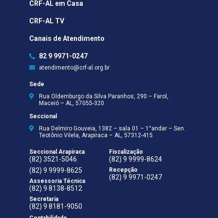
CRF-AL em Casa
CRF-AL TV
Canais de Atendimento
82 9 9971-0247
atendimento@crf-al.org.br
Sede
Rua Oldemburgo da Silva Paranhos, 290 – Farol,
Maceió – AL, 57055-320
Seccional
Rua Delmiro Gouveia, 1382 – sala 01 – 1°andar – Sen.
Teotônio Vilela, Arapiraca – AL, 57312-415
Seccional Arapiraca
Fiscalização
(82) 3521-5046
(82) 9 9999-8624
(82) 9 9999-8625
Recepção
(82) 9 9971-0247
Assessoria Técnica
(82) 9 8138-8512
Secretaria
(82) 9 8181-9050
Contabilidade