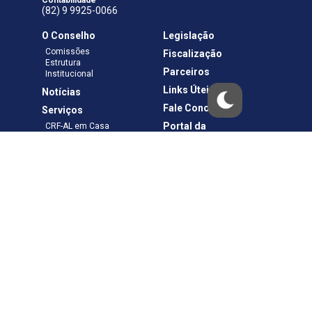
(82) 9 9925-0066
O Conselho
Legislação
Comissões
Fiscalização
Estrutura
Parceiros
Institucional
Links Úteis
Notícias
Fale Conosco
Serviços
Portal da
CRF-AL em Casa
Transparência
Boletos e Anuidades
Negociação
Requerimentos
Ouvidoria
Materiais de Cursos
Publicações
Eleições
Política de Privacidade
Termos de Uso