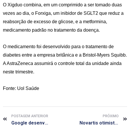
O Xigduo combina, em um comprimido a ser tomado duas
vezes ao dia, o Forxiga, um inibidor de SGLT2 que reduz a
reabsorção de excesso de glicose, e a metformina,
medicamento padrão no tratamento da doença.
O medicamento foi desenvolvido para o tratamento de
diabetes entre a empresa britânica e a Bristol-Myers Squibb.
A AstraZeneca assumirá o controle total da unidade ainda
neste trimestre.
Fonte: Uol Saúde
POSTAGEM ANTERIOR
PRÓXIMO
Google desenvolve lentes de contato inteligentes para diabéticos
Novartis otimista sobre nova droga para coração mesmo sem apoio na Europa