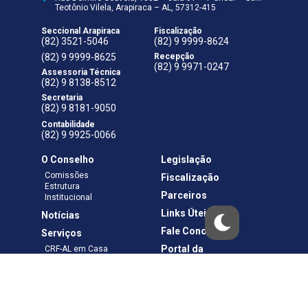
Teotônio Vilela, Arapiraca – AL, 57312-415
Seccional Arapiraca
Fiscalização
(82) 3521-5046
(82) 9 9999-8624
(82) 9 9999-8625
Recepção
(82) 9 9971-0247
Assessoria Técnica
(82) 9 8138-8512
Secretaria
(82) 9 8181-9050
Contabilidade
(82) 9 9925-0066
O Conselho
Legislação
Comissões
Fiscalização
Estrutura
Parceiros
Institucional
Links Úteis
Notícias
Fale Conosco
Serviços
Portal da
CRF-AL em Casa
Transparência
Boletos e Anuidades
Negociação
Requerimentos
Ouvidoria
Materiais de Cursos