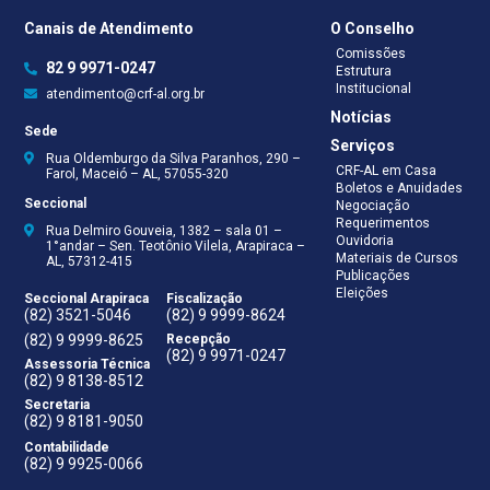
Canais de Atendimento
O Conselho
Comissões
82 9 9971-0247
Estrutura
Institucional
atendimento@crf-al.org.br
Notícias
Sede
Serviços
Rua Oldemburgo da Silva Paranhos, 290 –
CRF-AL em Casa
Farol, Maceió – AL, 57055-320
Boletos e Anuidades
Seccional
Negociação
Requerimentos
Rua Delmiro Gouveia, 1382 – sala 01 –
Ouvidoria
1°andar – Sen. Teotônio Vilela, Arapiraca –
Materiais de Cursos
AL, 57312-415
Publicações
Eleições
Seccional Arapiraca
Fiscalização
(82) 3521-5046
(82) 9 9999-8624
(82) 9 9999-8625
Recepção
(82) 9 9971-0247
Assessoria Técnica
(82) 9 8138-8512
Secretaria
(82) 9 8181-9050
Contabilidade
(82) 9 9925-0066