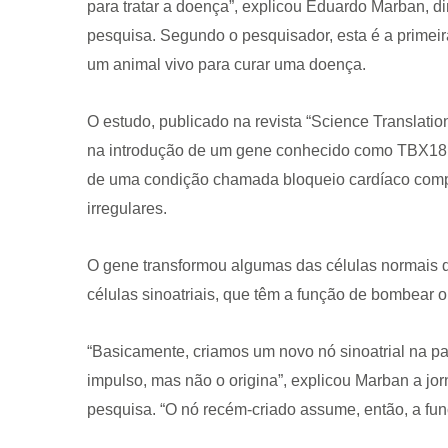
para tratar a doença”, explicou Eduardo Marban, dir
pesquisa. Segundo o pesquisador, esta é a primei
um animal vivo para curar uma doença.
O estudo, publicado na revista “Science Translati
na introdução de um gene conhecido como TBX18 
de uma condição chamada bloqueio cardíaco comp
CRF-AL reforça importância
farmacêutico em nova reso
irregulares.
da Anvisa sobre medicamen
base de Cannabis
O gene transformou algumas das células normais d
29 de janeiro de 2026
células sinoatriais, que têm a função de bombear o
“Basicamente, criamos um novo nó sinoatrial na p
impulso, mas não o origina”, explicou Marban a jor
pesquisa. “O nó recém-criado assume, então, a fu