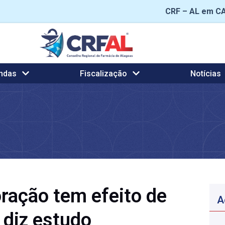
CRF – AL em C
ndas
Fiscalização
Notícias
oração tem efeito de
A
 diz estudo