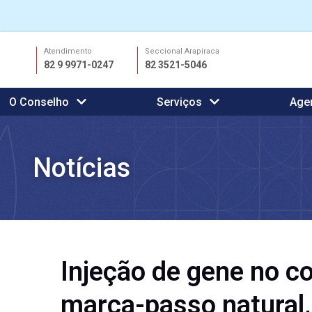
Ir
Atendimento
Seccional Arapiraca
para
82 9 9971-0247
82 3521-5046
o
conteúdo
O Conselho
Serviços
Age
Notícias
Injeção de gene no c
marca-passo natural,