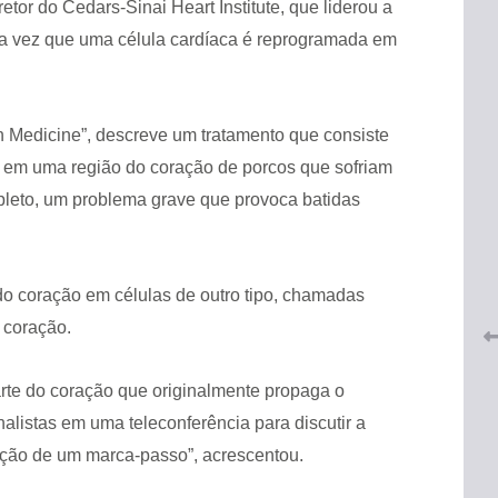
etor do Cedars-Sinai Heart Institute, que liderou a
ra vez que uma célula cardíaca é reprogramada em
on Medicine”, descreve um tratamento que consiste
em uma região do coração de porcos que sofriam
leto, um problema grave que provoca batidas
 do
CRF-AL renova parceria com
lução
CRF-SP e garante continuidade
tos à
do acesso gratuito à Academia
Virtual de Farmácia
o coração em células de outro tipo, chamadas
 coração.
26 de maio de 2026
arte do coração que originalmente propaga o
nalistas em uma teleconferência para discutir a
nção de um marca-passo”, acrescentou.