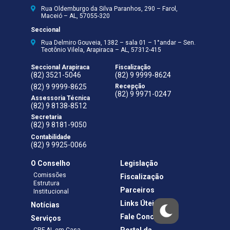
Rua Oldemburgo da Silva Paranhos, 290 – Farol,
Maceió – AL, 57055-320
Seccional
Rua Delmiro Gouveia, 1382 – sala 01 – 1°andar – Sen.
Teotônio Vilela, Arapiraca – AL, 57312-415
Seccional Arapiraca
Fiscalização
(82) 3521-5046
(82) 9 9999-8624
(82) 9 9999-8625
Recepção
(82) 9 9971-0247
Assessoria Técnica
(82) 9 8138-8512
Secretaria
(82) 9 8181-9050
Contabilidade
(82) 9 9925-0066
O Conselho
Legislação
Comissões
Fiscalização
Estrutura
Parceiros
Institucional
Links Úteis
Notícias
Fale Conosco
Serviços