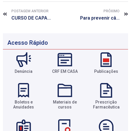
POSTAGEM ANTERIOR
PRÓXIMO
CURSO DE CAPACITAÇÃO EM FARMÁCIA HOSPITALAR
Para prevenir câncer de mama, mulheres devem evitar substâncias químicas
Acesso Rápido
Denúncia
CRF EM CASA
Publicações
Boletos e
Materiais de
Prescrição
Anuidades​
cursos​
Farmacêutica​