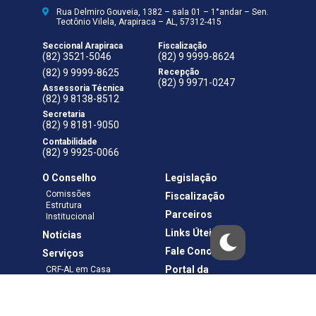
Rua Delmiro Gouveia, 1382 – sala 01 – 1°andar – Sen.
Teotônio Vilela, Arapiraca – AL, 57312-415
Seccional Arapiraca
Fiscalização
(82) 3521-5046
(82) 9 9999-8624
(82) 9 9999-8625
Recepção
(82) 9 9971-0247
Assessoria Técnica
(82) 9 8138-8512
Secretaria
(82) 9 8181-9050
Contabilidade
(82) 9 9925-0066
O Conselho
Legislação
Comissões
Fiscalização
Estrutura
Parceiros
Institucional
Links Úteis
Notícias
Fale Conosco
Serviços
Portal da
CRF-AL em Casa
Transparência
Boletos e Anuidades
Negociação
Requerimentos
Ouvidoria