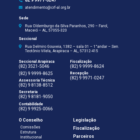
82 9 9971-0247
atendimento@crf-al.org.br
Sede
Rua Oldemburgo da Silva Paranhos, 290 – Farol,
Maceió – AL, 57055-320
Seccional
Rua Delmiro Gouveia, 1382 – sala 01 – 1°andar – Sen.
Teotônio Vilela, Arapiraca – AL, 57312-415
Seccional Arapiraca
Fiscalização
(82) 3521-5046
(82) 9 9999-8624
(82) 9 9999-8625
Recepção
(82) 9 9971-0247
Assessoria Técnica
(82) 9 8138-8512
Secretaria
(82) 9 8181-9050
Contabilidade
(82) 9 9925-0066
O Conselho
Legislação
Comissões
Fiscalização
Estrutura
Parceiros
Institucional