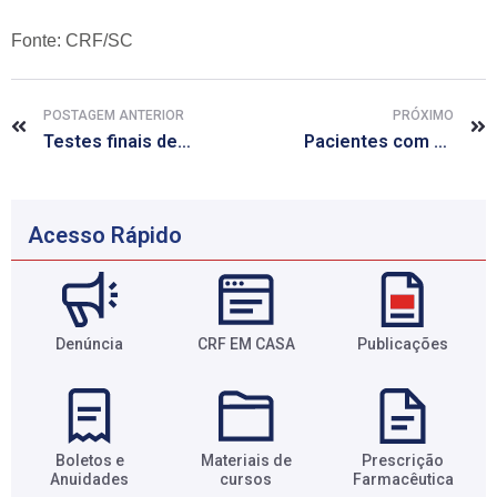
Fonte: CRF/SC
POSTAGEM ANTERIOR
PRÓXIMO
Testes finais de vacinas contra ebola terão início até fevereiro, diz OMS
Pacientes com HIV passam a ter acesso a remédio ‘3 em 1’ pelo SUS
Acesso Rápido
Denúncia
CRF EM CASA
Publicações
Boletos e
Materiais de
Prescrição
Anuidades​
cursos​
Farmacêutica​