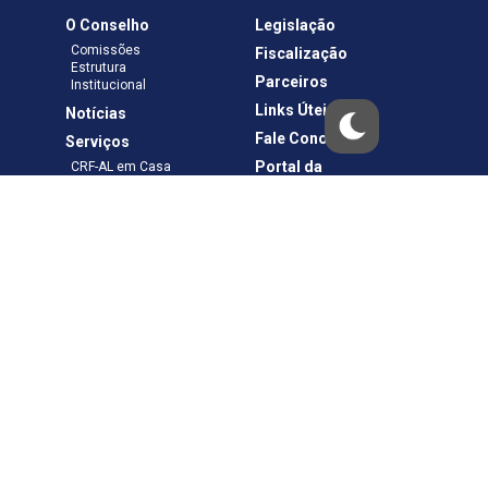
O Conselho
Legislação
Comissões
Fiscalização
Estrutura
Parceiros
Institucional
Links Úteis
Notícias
Fale Conosco
Serviços
Portal da
CRF-AL em Casa
Transparência
Boletos e Anuidades
Negociação
Requerimentos
Ouvidoria
Materiais de Cursos
Publicações
Eleições
Política de Privacidade
Termos de Uso
Copyright © – CRF-AL. Todos os direitos reservados.