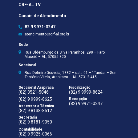
CRF-AL TV
Canais de Atendimento
82 9 9971-0247
atendimento@crf-al.org.br
Sede
Rua Oldemburgo da Silva Paranhos, 290 – Farol,
Maceió – AL, 57055-320
Seccional
Rua Delmiro Gouveia, 1382 – sala 01 – 1°andar – Sen.
Teotônio Vilela, Arapiraca – AL, 57312-415
Seccional Arapiraca
Fiscalização
(82) 3521-5046
(82) 9 9999-8624
(82) 9 9999-8625
Recepção
(82) 9 9971-0247
Assessoria Técnica
(82) 9 8138-8512
Secretaria
(82) 9 8181-9050
Contabilidade
(82) 9 9925-0066