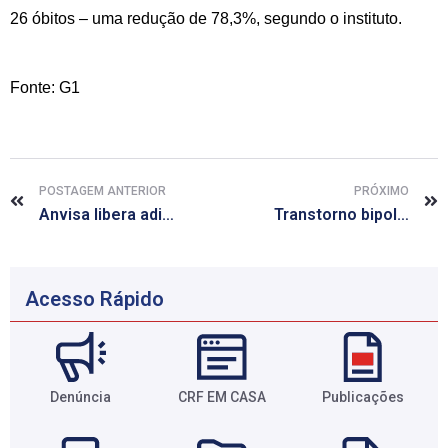
26 óbitos – uma redução de 78,3%, segundo o instituto.
Fonte: G1
POSTAGEM ANTERIOR
PRÓXIMO
Anvisa libera aditivos ao cigarro que não afetam sabor e cheiro
Transtorno bipolar atinge 4% dos adultos; saiba mais sobre a doença
Acesso Rápido
Denúncia
CRF EM CASA
Publicações