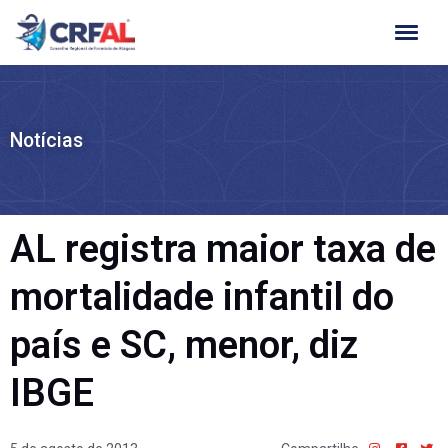
Ir
para
o
conteúdo
Notícias
AL registra maior taxa de
mortalidade infantil do
país e SC, menor, diz
IBGE